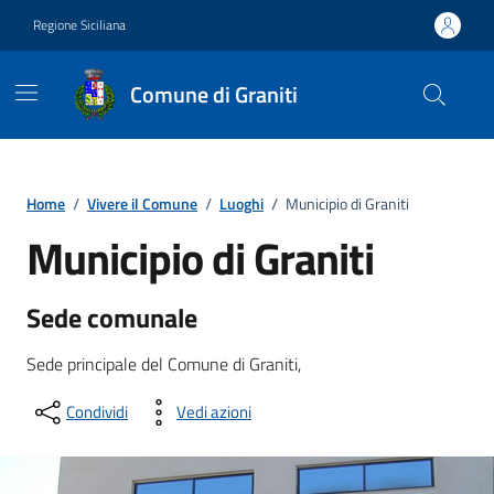
Vai ai contenuti
Vai al footer
Regione Siciliana
Comune di Graniti
Home
/
Vivere il Comune
/
Luoghi
/
Municipio di Graniti
Municipio di Graniti
Sede comunale
Sede principale del Comune di Graniti,
Condividi
Vedi azioni